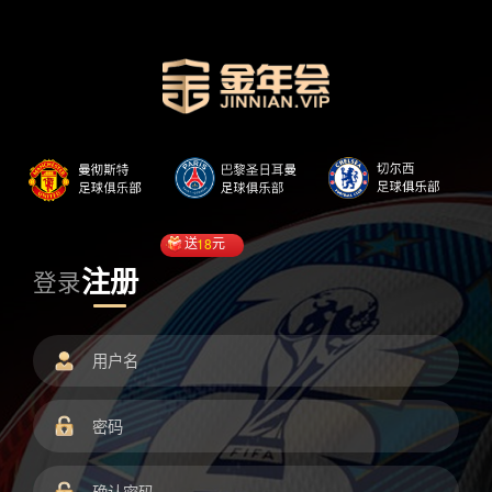
送
18
元
注册
登录